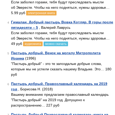
Если заболел горами, тебя будут преследовать мысли
об Эвересте. Чтобы на него подняться, нужны здоровье…
5.99 руб
электронная книга
Гималаи. Добрый пастырь Вовка Котляр. В горы после
4
пятидесяти – 5
, Валерий Лаврусь
Если заболел горами, тебя будут преследовать мысли
об Эвересте. Чтобы на него подняться, нужны здоровье…
49 руб
аудиокнига
можно скачать
Пастырь добрый. Венок на могилу Митрополита
5
Иоанна
(1996)
"Пастырь добрый" - это те запоздалые добрые слова,
которые мы не успели сказать нашему Владыке. Это… 180
руб
Пастырь добрый. Православный календарь на 2019
6
год
, Борисова Н. (2018)
Вашему вниманию предлагаем православный календарь
"Пастырь добрый" на 2019 год. Допущено к
распространению… 227 руб
Пастырь Добрый Православный календарь-книга на